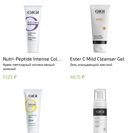
Nutri-Peptide Intense Cold
Ester C Mild Cleanser Gel
Крем пептидный интенсивный
Гель очищающий мягкий
Cream
зимний
5125 ₽
4675 ₽