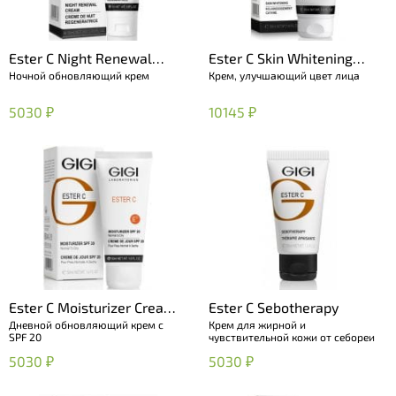
Ester C Night Renewal
Ester C Skin Whitening
Ночной обновляющий крем
Крем, улучшающий цвет лица
Cream
Cream
5030 ₽
10145 ₽
Ester C Moisturizer Cream
Ester C Sebotherapy
Дневной обновляющий крем с
Крем для жирной и
SPF 20
SPF 20
чувствительной кожи от себореи
5030 ₽
5030 ₽