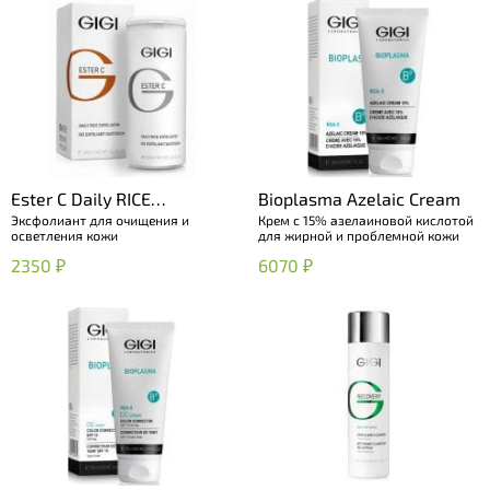
Ester C Daily RICE
Bioplasma Azelaic Cream
Эксфолиант для очищения и
Крем с 15% азелаиновой кислотой
Exfoliator
осветления кожи
для жирной и проблемной кожи
2350 ₽
6070 ₽