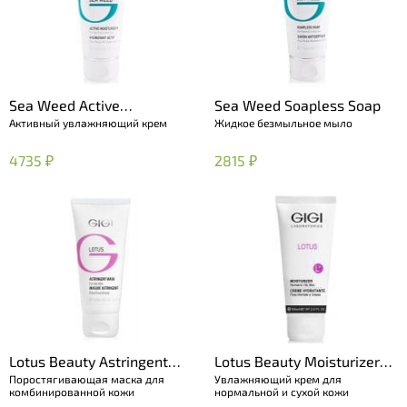
Sea Weed Active
Sea Weed Soapless Soap
Активный увлажняющий крем
Жидкое безмыльное мыло
Moisturizer
4735 ₽
2815 ₽
Lotus Beauty Astringent
Lotus Beauty Moisturizer
Поростягивающая маска для
Увлажняющий крем для
Mask
for dry skin
комбинированной кожи
нормальной и сухой кожи