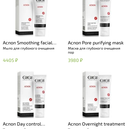
Acnon Smoothing facial
Acnon Pore purifying mask
Мыло для глубокого очищения
Маска для глубокого очищения
cleanser
пор
4405 ₽
3980 ₽
Acnon Day control
Acnon Overnight treatment