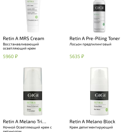
Retin A MRS Cream
Retin A Pre-Piling Toner
Восстанавливающий
Лосьон предпилинговый
осветляющий крем
5960 ₽
5635 ₽
Retin A Melano Tri
Retin A Melano Block
Ночной Осветляющий крем с
Крем депигментирующий
Corrector
ретинолом