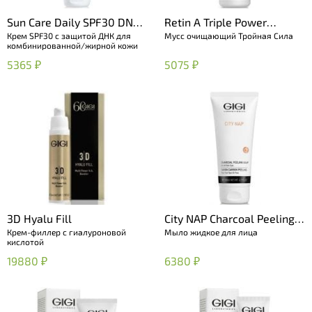
Sun Care Daily SPF30 DNA
Retin A Triple Power
Крем SPF30 с защитой ДНК для
Мусс очищающий Тройная Сила
Protector For Oily Skin
Foaming Cleanser
комбинированной/жирной кожи
5365 ₽
5075 ₽
3D Hyalu Fill
City NAP Charcoal Peeling
Крем-филлер с гиалуроновой
Мыло жидкое для лица
soap
кислотой
19880 ₽
6380 ₽