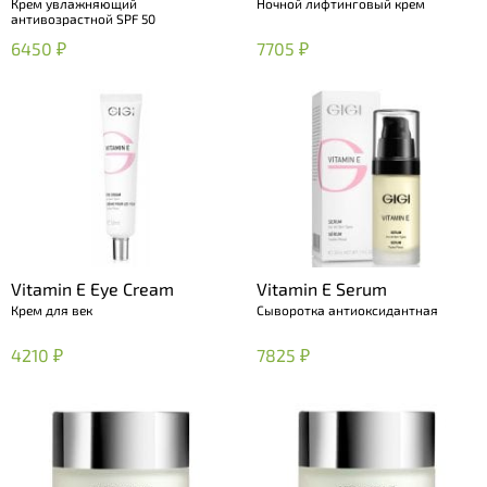
Крем увлажняющий
Ночной лифтинговый крем
SPF 50
Cream
антивозрастной SPF 50
6450 ₽
7705 ₽
Vitamin E Eye Cream
Vitamin E Serum
Крем для век
Сыворотка антиоксидантная
4210 ₽
7825 ₽