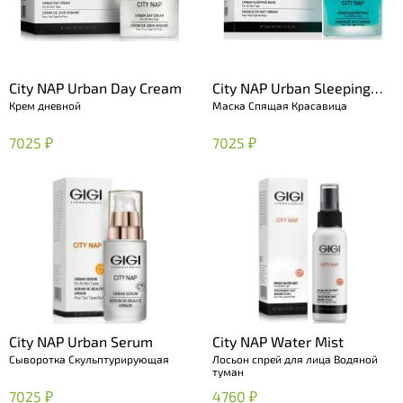
City NAP Urban Day Cream
City NAP Urban Sleeping
Крем дневной
Маска Спящая Красавица
Mask
7025 ₽
7025 ₽
City NAP Urban Serum
City NAP Water Mist
Сыворотка Скульптурирующая
Лосьон спрей для лица Водяной
туман
7025 ₽
4760 ₽