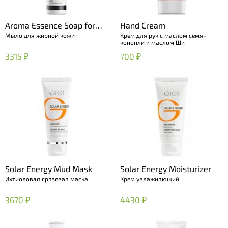
Aroma Essence Soap for
Hand Cream
Мыло для жирной кожи
Крем для рук с маслом семян
oily skin
конопли и маслом Ши
3315 ₽
700 ₽
Solar Energy Mud Mask
Solar Energy Moisturizer
Ихтиоловая грязевая маска
Крем увлажняющий
3670 ₽
4430 ₽