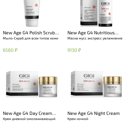
New Age G4 Polish Scrub
New Age G4 Nutritious
Мыло-Скраб для всех типов кожи
Маска мусс экспресс увлажнение
Savon Exfoliant
Mousse Mask
6580 ₽
9130 ₽
New Age G4 Day Cream
New Age G4 Night Cream
Крем дневной омолаживающий
Крем ночной
SPF 20