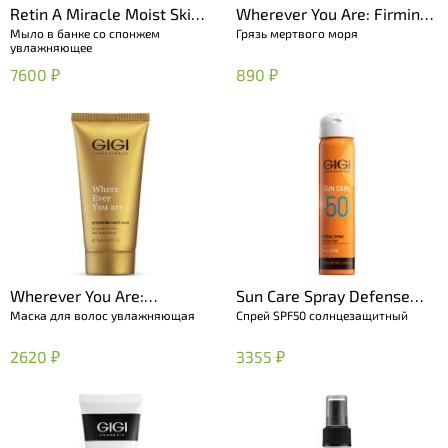
Retin A Miracle Moist Skin
Wherever You Are: Firming
Мыло в банке со спонжем
Грязь мертвого моря
Soap Bar
Dead Sea Mud
увлажняющее
7600 ₽
890 ₽
Wherever You Are:
Sun Care Spray Defense
Маска для волос увлажняющая
Спрей SPF50 солнцезащитный
Hydrating Hair Mask
SPF 50
2620 ₽
3355 ₽