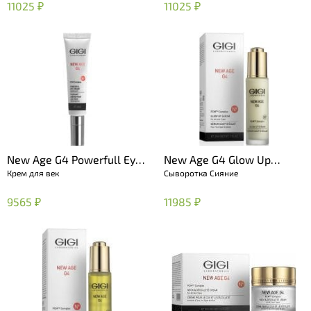
11025 ₽
11025 ₽
New Age G4 Powerfull Eye
New Age G4 Glow Up
Крем для век
Сыворотка Сияние
Cream
Serum
9565 ₽
11985 ₽