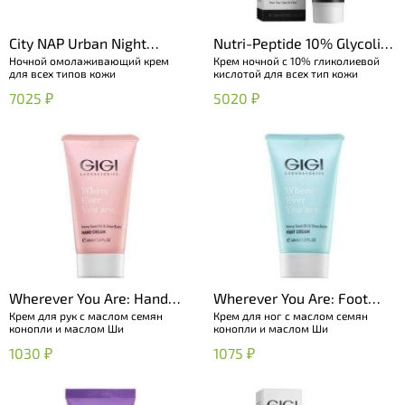
City NAP Urban Night
Nutri-Peptide 10% Glycolic
Ночной омолаживающий крем
Крем ночной с 10% гликолиевой
Cream
Cream
для всех типов кожи
кислотой для всех тип кожи
7025 ₽
5020 ₽
Wherever You Are: Hand
Wherever You Are: Foot
Крем для рук с маслом семян
Крем для ног с маслом семян
Cream
Cream
конопли и маслом Ши
конопли и маслом Ши
1030 ₽
1075 ₽