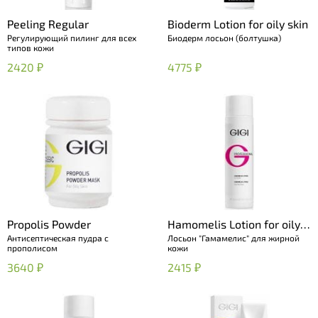
Peeling Regular
Bioderm Lotion for oily skin
Регулирующий пилинг для всех
Биодерм лосьон (болтушка)
типов кожи
2420 ₽
4775 ₽
Propolis Powder
Hamomelis Lotion for oily
Антисептическая пудра с
Лосьон "Гамамелис" для жирной
skin
прополисом
кожи
3640 ₽
2415 ₽