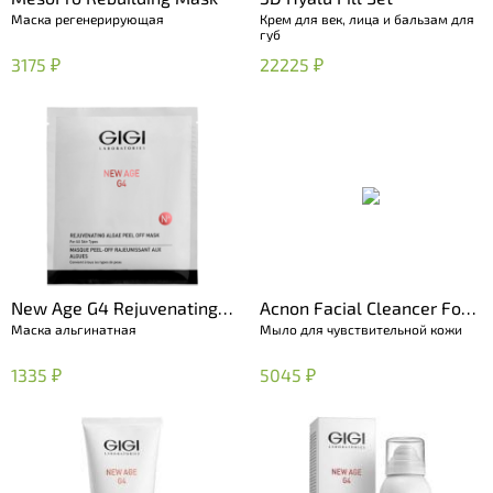
Маска регенерирующая
Крем для век, лица и бальзам для
губ
3175 ₽
22225 ₽
New Age G4 Rejuvenating
Acnon Facial Cleancer For
Маска альгинатная
Мыло для чувствительной кожи
Algae Peel Off Mask
Sensitive Skin
1335 ₽
5045 ₽