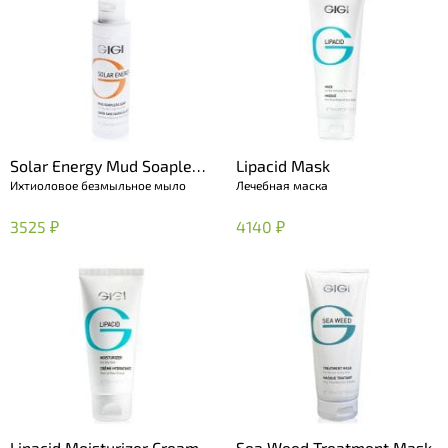
Solar Energy Mud Soapless
Lipacid Mask
Ихтиоловое безмыльное мыло
Лечебная маска
Soap
3525 ₽
4140 ₽
Lipacid Moisturizer Cream
Sea Weed Treatment Mask