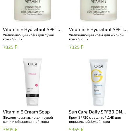
Vitamin E Hydratant SPF 17
Vitamin E Hydratant SPF 17
Увлажняющий крем для сухой
Увлажняющий крем для жирной
for dry skin
for oily skin
кожи SPF 17
кожи SPF 17
7825 ₽
7825 ₽
Vitamin E Cream Soap
Sun Care Daily SPF30 DNA
Жидкое крем-мыло для сухой
Крем SPF30 с защитой ДНК для
Protector For Dry Skin
кожи и обезвоженной кожи
нормальной/сухой кожи
3695 ₽
5365 ₽