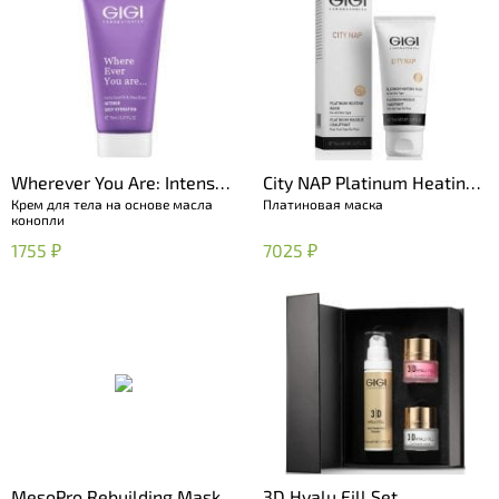
Wherever You Are: Intense
City NAP Platinum Heating
Крем для тела на основе масла
Платиновая маска
Body Hydration Cream
Mask
конопли
1755 ₽
7025 ₽
MesoPro Rebuilding Mask
3D Hyalu Fill Set