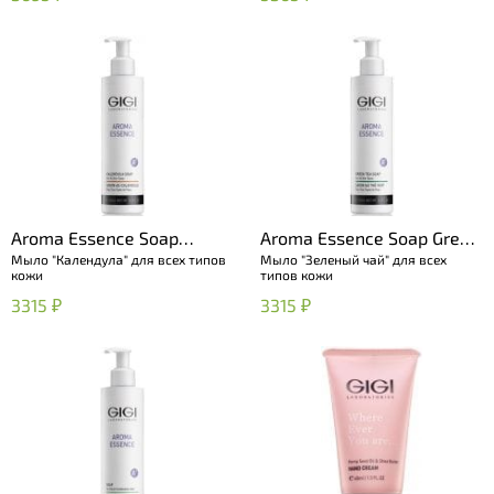
Aroma Essence Soap
Aroma Essence Soap Green
Мыло "Календула" для всех типов
Мыло "Зеленый чай" для всех
Calendula for all skin
tea for all skin
кожи
типов кожи
3315 ₽
3315 ₽