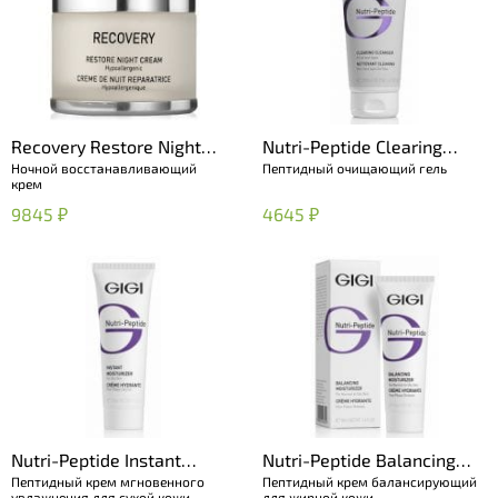
Recovery Restore Night
Nutri-Peptide Clearing
Ночной восстанавливающий
Пептидный очищающий гель
Cream
Cleanser
крем
9845 ₽
4645 ₽
Nutri-Peptide Instant
Nutri-Peptide Balancing
Пептидный крем мгновенного
Пептидный крем балансирующий
Moisturizer for DRY skin
Moisturizer OILY Skin
увлажнения для сухой кожи
для жирной кожи