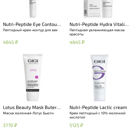
Nutri-Peptide Eye Contour
Nutri-Peptide Hydra Vitality
Пептидный крем-контур для век
Пептидная увлажняющая маска
Cream
Mask
красоты
4645 ₽
4645 ₽
Lotus Beauty Mask Buter
Nutri-Peptide Lactic cream
Маска молочная Лотус Бьюти
Крем пептидный с 10% молочной
Milk
кислотой
3770 ₽
5125 ₽