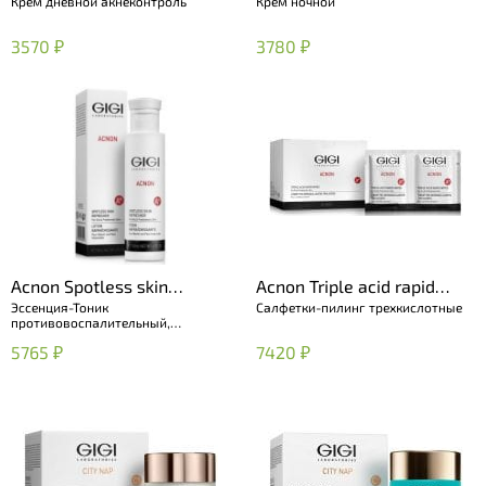
Крем дневной акнеконтроль
Крем ночной
moisturizer
3570 ₽
3780 ₽
Acnon Spotless skin
Acnon Triple acid rapid
Эссенция-Тоник
Салфетки-пилинг трехкислотные
refresher
wipes
противовоспалительный,
выравнивающий
5765 ₽
7420 ₽