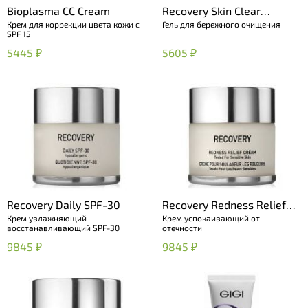
Bioplasma CC Cream
Recovery Skin Clear
Крем для коррекции цвета кожи с
Гель для бережного очищения
Cleanser
SPF 15
5445 ₽
5605 ₽
Recovery Daily SPF-30
Recovery Redness Relief
Крем увлажняющий
Крем успокаивающий от
Cream
восстанавливающий SPF-30
отечности
9845 ₽
9845 ₽