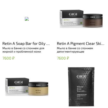
Retin A Soap Bar for Oily &
Retin A Pigment Clear Skin
Мыло в банке со спонжем для
Мыло в банке со спонжем
Problematic Skin
Soap Bar
жирной и проблемной кожи
депигментирующее
7600 ₽
7600 ₽