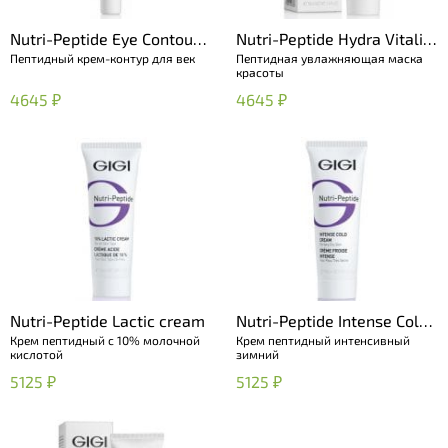
Nutri-Peptide Eye Contour
Nutri-Peptide Hydra Vitality
Пептидный крем-контур для век
Пептидная увлажняющая маска
Cream
Mask
красоты
4645 ₽
4645 ₽
Nutri-Peptide Lactic cream
Nutri-Peptide Intense Cold
Крем пептидный с 10% молочной
Крем пептидный интенсивный
Cream
кислотой
зимний
5125 ₽
5125 ₽