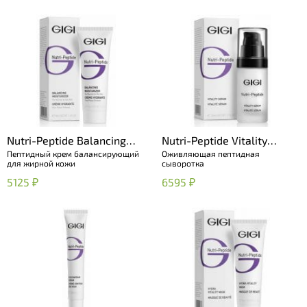
Nutri-Peptide Balancing
Nutri-Peptide Vitality
Пептидный крем балансирующий
Оживляющая пептидная
Moisturizer OILY Skin
Serum
для жирной кожи
сыворотка
5125 ₽
6595 ₽