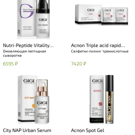
Nutri-Peptide Vitality
Acnon Triple acid rapid
Оживляющая пептидная
Салфетки-пилинг трехкислотные
Serum
wipes
сыворотка
6595 ₽
7420 ₽
City NAP Urban Serum
Acnon Spot Gel