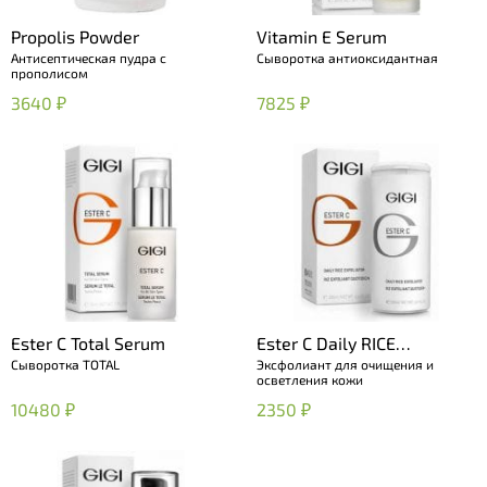
Propolis Powder
Vitamin E Serum
Антисептическая пудра с
Сыворотка антиоксидантная
прополисом
3640 ₽
7825 ₽
Ester C Total Serum
Ester C Daily RICE
Сыворотка TOTAL
Эксфолиант для очищения и
Exfoliator
осветления кожи
10480 ₽
2350 ₽