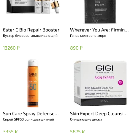
Ester C Bio Repair Booster
Wherever You Are: Firming
Бустер биовосстанавливающий
Грязь мертвого моря
Dead Sea Mud
13260 ₽
890 ₽
Sun Care Spray Defense
Skin Expert Deep Cleansing
Спрей SPF50 солнцезащитный
Очищающие диски
SPF 50
Liquid Pads
3355 ₽
5875 ₽