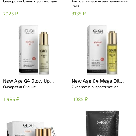
Сыворотка Скульптурирующая
Антисептический заживляющий
гель
7025 ₽
3135 ₽
New Age G4 Glow Up
New Age G4 Mega Oil
Сыворотка Сияние
Сыворотка энергетическая
Serum
Serum
11985 ₽
11985 ₽