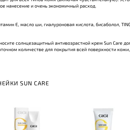
е нанесение и очень экономичный расход.
 витамин Е, масло ши, гиалуроновая кислота, бисаболол, TI
осите солнцезащитный антивозрастной крем Sun Care дом
таточном количестве для покрытия всей поверхности кожи
НЕЙКИ SUN CARE