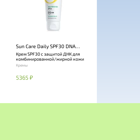
Sun Care Daily SPF30 DNA
Protector For Oily Skin
Крем SPF30 с защитой ДНК для
комбинированной/жирной кожи
Кремы
5365 ₽