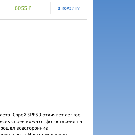
6055 ₽
В КОРЗИНУ
лета! Спрей SPF50 отличает легкое,
всех слоев кожи от фотостарения и
 прошел всесторонние
ойчив к поту. Новый механизм