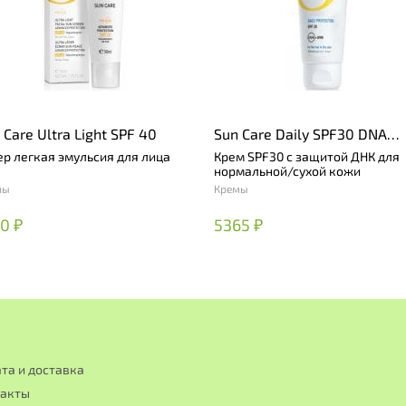
 Care Ultra Light SPF 40
Sun Care Daily SPF30 DNA
Protector For Dry Skin
ер легкая эмульсия для лица
Крем SPF30 с защитой ДНК для
нормальной/сухой кожи
мы
Кремы
0 ₽
5365 ₽
та и доставка
такты