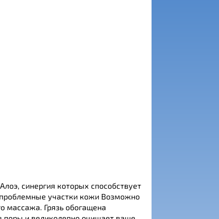
Алоэ, синергия которых способствует
е проблемные участки кожи Возможно
го массажа. Грязь обогащена
в поры и великолепно очищает ваше