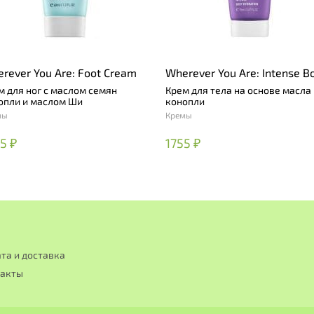
rever You Are: Foot Cream
Wherever You Are: Intense B
Hydration Cream
м для ног с маслом семян
Крем для тела на основе масла
опли и маслом Ши
конопли
мы
Кремы
5 ₽
1755 ₽
та и доставка
такты