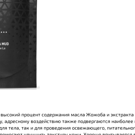
т высокий процент содержания масла Жожоба и экстракта 
му, адресному воздействию также подвергаются наиболе
для тела, так и для проведения освежающего, питательно
помогают улучшить текстуру кожи. Хорошо впитывается 