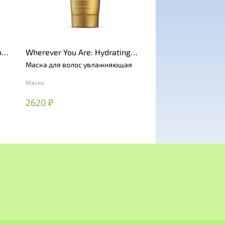
ody
Wherever You Are: Hydrating
Hair Mask
Маска для волос увлажняющая
Маски
2620 ₽