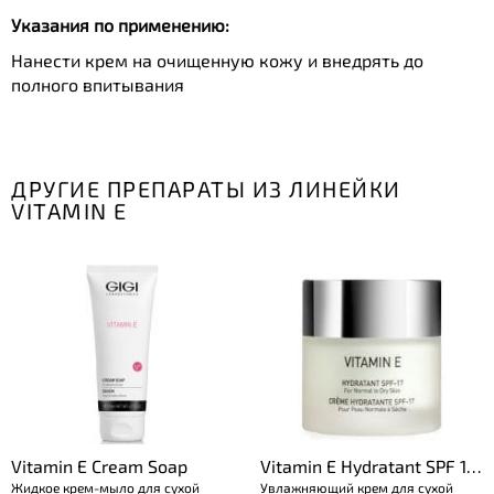
Указания по применению:
Нанести крем на очищенную кожу и внедрять до
полного впитывания
ДРУГИЕ ПРЕПАРАТЫ ИЗ ЛИНЕЙКИ
VITAMIN E
Vitamin E Cream Soap
Vitamin E Hydratant SPF 17
Жидкое крем-мыло для сухой
Увлажняющий крем для сухой
for dry skin