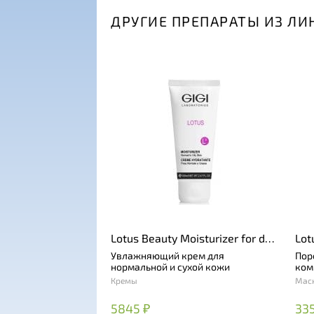
ДРУГИЕ ПРЕПАРАТЫ ИЗ ЛИ
Lotus Beauty Moisturizer for dry
Lot
skin
Увлажняющий крем для
Пор
нормальной и сухой кожи
ком
Кремы
Мас
5845 ₽
335