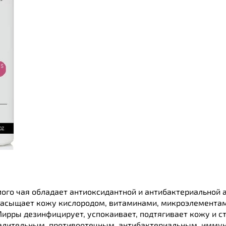
ого чая обладает антиоксидантной и антибактериальной 
 насыщает кожу кислородом, витаминами, микроэлементам
рры дезинфицирует, успокаивает, подтягивает кожу и с
палительным, противоотечным, антибактериальным, имм