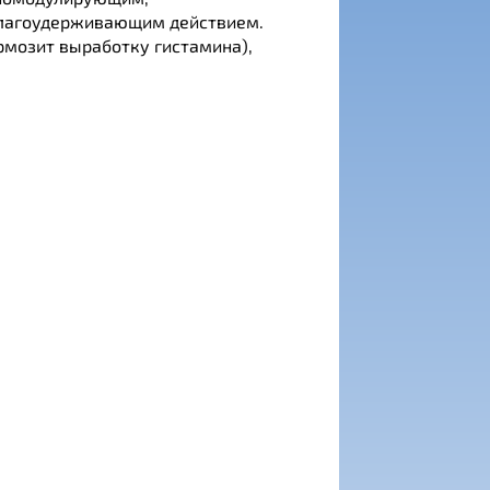
лагоудерживающим действием.
рмозит выработку гистамина),