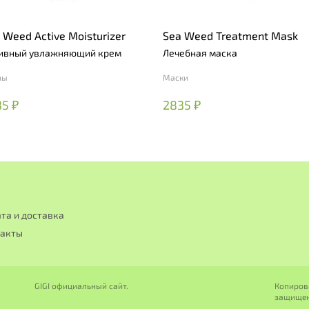
 Weed Active Moisturizer
Sea Weed Treatment Mask
ивный увлажняющий крем
Лечебная маска
мы
Маски
5 ₽
2835 ₽
та и доставка
такты
GIGI официальный сайт.
Копиров
защище