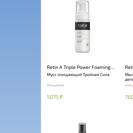
Retin A Triple Power Foaming
Ret
Cleanser
Bar
Мусс очищающий Тройная Сила
Мыл
деп
Очищение
Очи
5075 ₽
76