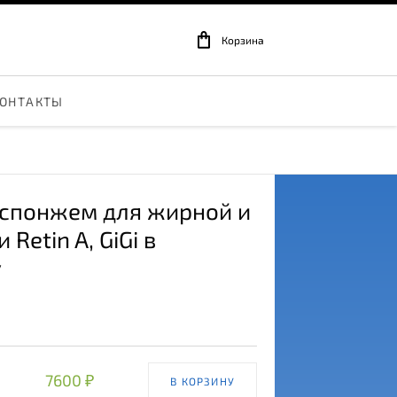
Корзина
ОНТАКТЫ
 спонжем для жирной и
 Retin A
, GiGi в
у
7600 ₽
В КОРЗИНУ