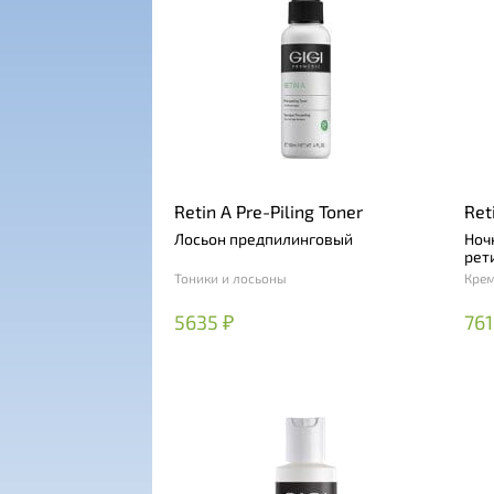
Retin A Pre-Piling Toner
Ret
Лосьон предпилинговый
Ноч
рет
Тоники и лосьоны
Кре
5635 ₽
761