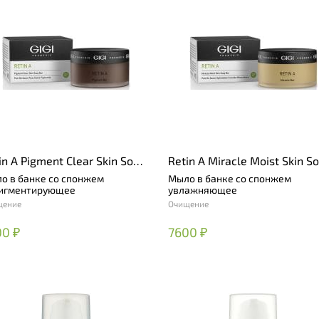
in A Pigment Clear Skin Soap
Retin A Miracle Moist Skin S
Bar
о в банке со спонжем
Мыло в банке со спонжем
игментирующее
увлажняющее
щение
Очищение
00 ₽
7600 ₽