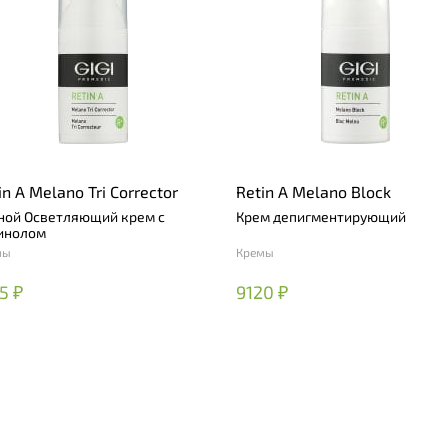
in A Melano Tri Corrector
Retin A Melano Block
ной Осветляющий крем с
Крем депигментирующий
инолом
мы
Кремы
5 ₽
9120 ₽