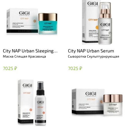
City NAP Urban Sleeping
City NAP Urban Serum
Маска Спящая Красавица
Сыворотка Скульптурирующая
Mask
7025 ₽
7025 ₽