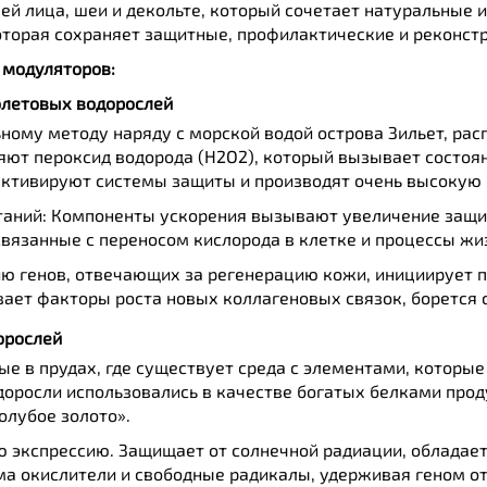
ей лица, шеи и декольте, который сочетает натуральные
оторая сохраняет защитные, профилактические и реконст
 модуляторов:
олетовых водорослей
ному методу наряду с морской водой острова Зильет, рас
яют пероксид водорода (H2O2), который вызывает состоян
 активируют системы защиты и производят очень высокую
аний: Компоненты ускорения вызывают увеличение защи
вязанные с переносом кислорода в клетке и процессы жи
ю генов, отвечающих за регенерацию кожи, инициирует 
ает факторы роста новых коллагеновых связок, борется 
орослей
е в прудах, где существует среда с элементами, которы
одоросли использовались в качестве богатых белками прод
олубое золото».
ю экспрессию. Защищает от солнечной радиации, обладае
ма окислители и свободные радикалы, удерживая геном от