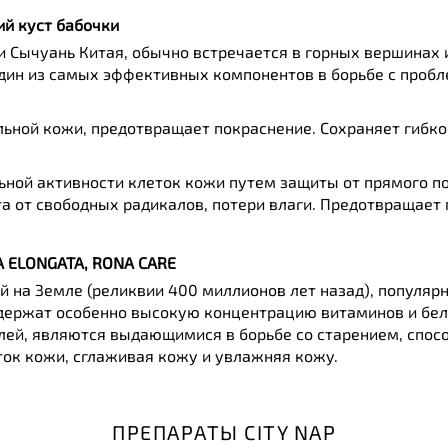
ий куст бабочки
и Сычуань Китая, обычно встречается в горных вершинах
дин из самых эффективных компонентов в борьбе с пробле
ьной кожи, предотвращает покраснение. Сохраняет гибко
ной активности клеток кожи путем защиты от прямого п
а от свободных радикалов, потери влаги. Предотвращает
A ELONGATA, RONA CARE
й на Земле (реликвии 400 миллионов лет назад), популяр
Содержат особенно высокую концентрацию витаминов и бе
лей, являются выдающимися в борьбе со старением, спос
ток кожи, сглаживая кожу и увлажняя кожу.
ПРЕПАРАТЫ CITY NAP