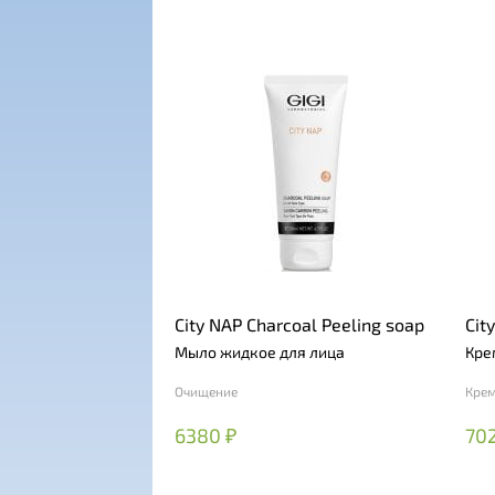
City NAP Charcoal Peeling soap
Cit
Мыло жидкое для лица
Кре
Очищение
Кре
6380 ₽
702