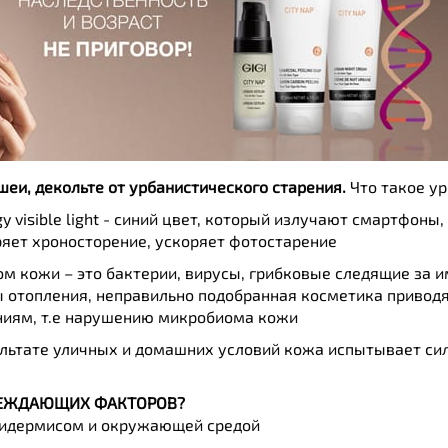
шеи, декольте от урбанистического старения.
Что такое ур
gy visible light - синий цвет, который излучают смартфон
яет хроносторение, ускоряет фотостарение
 кожи – это бактерии, вирусы, грибковые следящие за 
 отопления, неправильно подобранная косметика приводя
иям, т.е нарушению микробиома кожи
льтате уличных и домашних условий кожа испытывает си
ВРЕЖДАЮЩИХ ФАКТОРОВ?
пидермисом и окружающей средой