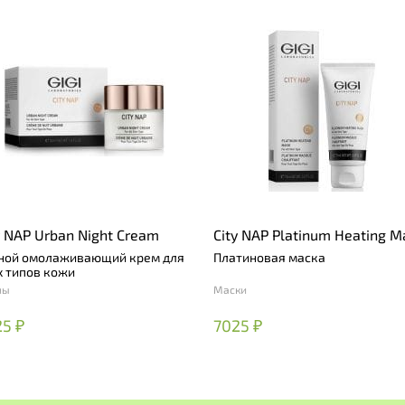
y NAP Urban Night Cream
City NAP Platinum Heating M
ной омолаживающий крем для
Платиновая маска
х типов кожи
мы
Маски
5 ₽
7025 ₽