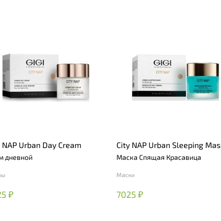
y NAP Urban Day Cream
City NAP Urban Sleeping Mas
м дневной
Маска Спящая Красавица
мы
Маски
5 ₽
7025 ₽