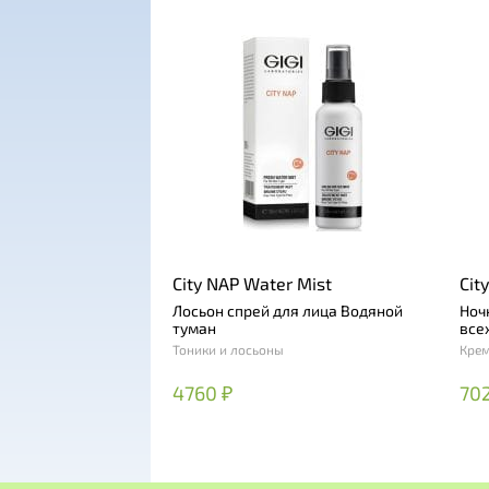
City NAP Water Mist
Cit
Лосьон спрей для лица Водяной
Ноч
туман
все
Тоники и лосьоны
Кре
4760 ₽
702